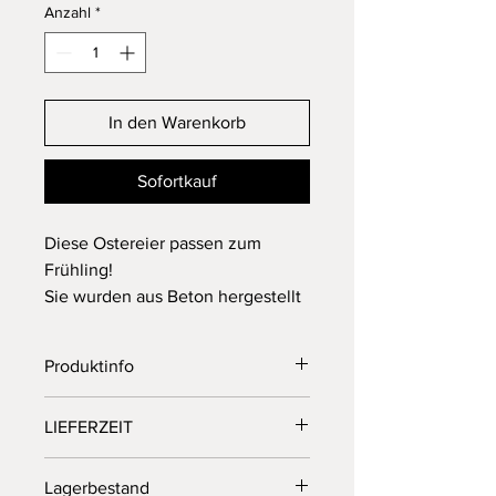
Anzahl
*
In den Warenkorb
Sofortkauf
Diese Ostereier passen zum
Frühling!
Sie wurden aus Beton hergestellt
und eignen sich perfekt zur
Dekoration.
Produktinfo
Zum Bemalen geeignet.
Grösse: ca. 5cm hoch
LIEFERZEIT
ca. 1 Woche
Lagerbestand