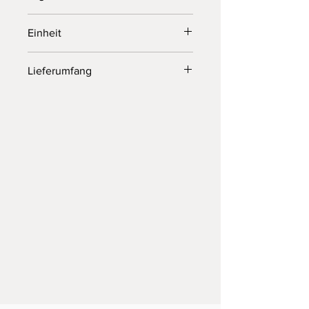
4 Einheiten
Einheit
1 Stück
Lieferumfang
Ohne Osternest