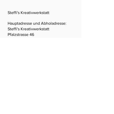
Steffi's Kreativwerkstatt
Hauptadresse und Abholadresse:
Steffi's Kreativwerkstatt
Pfalzstrasse 46
5106 Veltheim
Abholungen vor Ort nur unter
Vereinbarung per E-Mail.
Kein Ladenverkauf